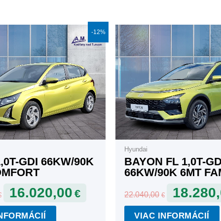
Pôvodná
Aktuálna
Pôvodná
-12%
cena
cena
cena
bola:
je:
bola:
18.190,00€.
16.020,00€.
22.040,00€.
Hyundai
1,0T-GDI 66KW/90K
BAYON FL 1,0T-GD
OMFORT
66KW/90K 6MT FA
16.020,00
18.280
€
22.040,00
€
€
INFORMÁCIÍ
VIAC INFORMÁCIÍ