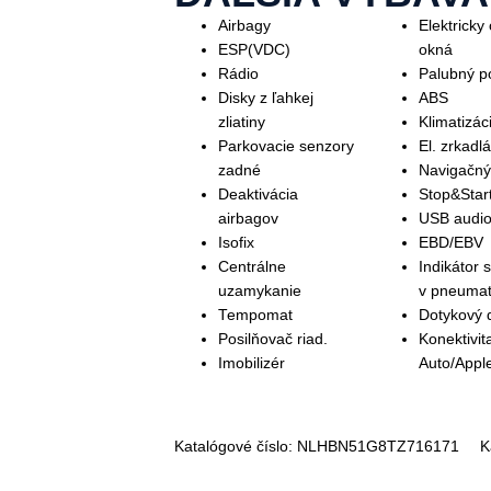
Airbagy
Elektricky
ESP(VDC)
okná
Rádio
Palubný p
Disky z ľahkej
ABS
zliatiny
Klimatizác
Parkovacie senzory
El. zrkadl
zadné
Navigačný
Deaktivácia
Stop&Star
airbagov
USB audio
Isofix
EBD/EBV
Centrálne
Indikátor s
uzamykanie
v pneumat
Tempomat
Dotykový d
Posilňovač riad.
Konektivit
Imobilizér
Auto/Appl
Katalógové číslo:
NLHBN51G8TZ716171
K