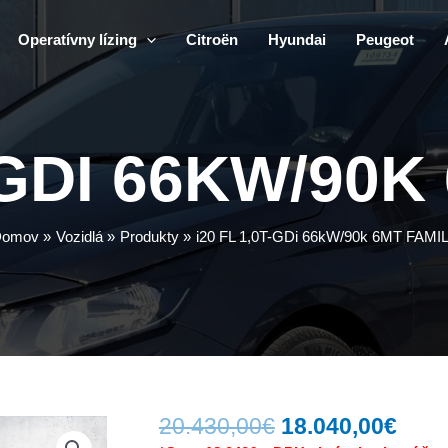
Operatívny lízing
Citroën
Hyundai
Peugeot
T-GDI 66KW/90K
Domov
Vozidlá
Produkty
i20 FL 1,0T-GDi 66kW/90k 6MT FAMI
Pôvodná
Aktu
20.430,00
€
18.040,00
€
cena
cen