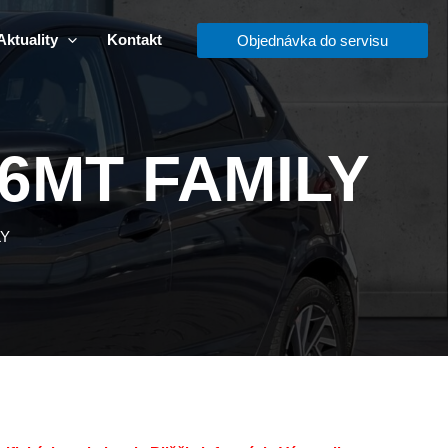
Aktuality
Kontakt
Objednávka do servisu
 6MT FAMILY
LY
álna
a