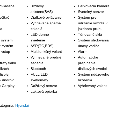
 ovládané
Brzdový
Parkovacia kamera
asistent(BAS)
Svetelný senzor
očítač
Diaľkové ovládanie
Systém pre
Vyhrievané spätné
udržanie vozidla v
ia
zrkadlá
jazdnom pruhu
á
LED denné
Tónované sklá
 systém
svietenie
Systém sledovania
t systém
ASR(TC,EDS)
únavy vodiča
 vstup
Multifunkčný volant
Alarm
Vyhrievané predné
Automatické
traty tlaku
sedadlá
prepínanie
ikách
Bluetooth
diaľkových svetiel
isplej
FULL LED
Systém núdzového
a Android
svetlomety
brzdenia
e Carplay
Dažďový senzor
Vyhrievaný volant
Lakťová opierka
ategória:
Hyundai