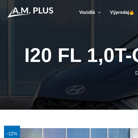
Preskočiť
na
Vozidlá
Výpredaj
obsah
I20 FL 1,0
-12%