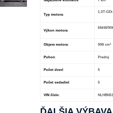
Najazdené kilometre
:
7 km
1,0T-GDi
Typ motora
:
66kW/90
Výkon motora
:
Objem motora
:
998 cm³
Pohon
:
Predný
Počet dverí
:
5
Počet sedadiel
:
5
VIN číslo
:
NLHBN5
ĎALŠIA VÝBAVA