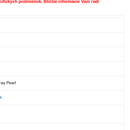
ecifických podmienok. Bližšie informácie Vám radi
40,00€.
ray Pearl
k