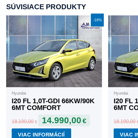
SÚVISIACE PRODUKTY
Pôvodná
Aktuálna
-18%
cena
cena
bola:
je:
18.190,00€.
14.990,00€.
Hyundai
Hyundai
I20 FL 1,0T-GDI 66KW/90K
I20 FL 
6MT COMFORT
6MT C
14.990,00
€
18.190,00
18.190,00
€
VIAC INFORMÁCIÍ
VIAC 