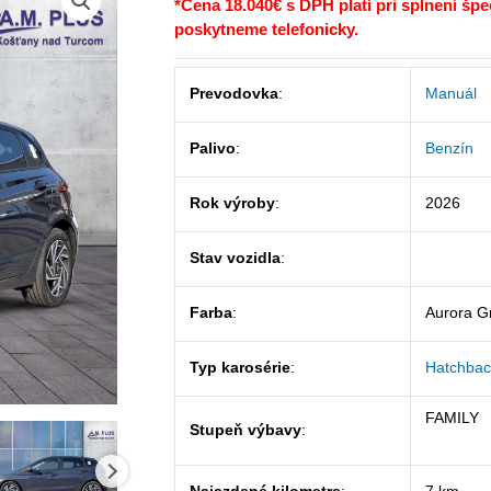
*Cena 18.040€ s DPH platí pri splnení šp
bola:
je:
poskytneme telefonicky.
20.430,00€.
18.0
Prevodovka
:
Manuál
Palivo
:
Benzín
Rok výroby
:
2026
Stav vozidla
:
Farba
:
Aurora G
Typ karosérie
:
Hatchbac
FAMILY
Stupeň výbavy
: