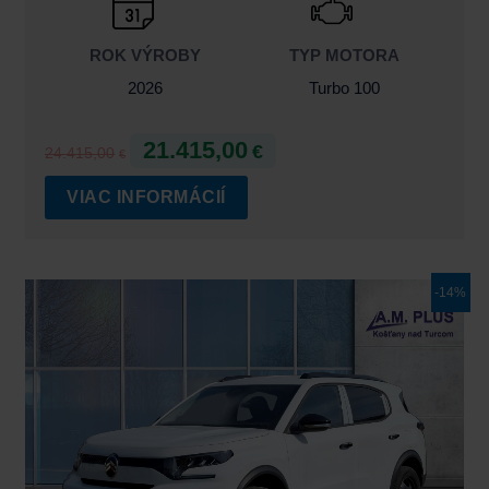
ROK VÝROBY
TYP MOTORA
2026
Turbo 100
21.415,00
€
24.415,00
€
VIAC INFORMÁCIÍ
Pôvodná
Aktuálna
-14%
cena
cena
bola:
je:
21.415,00€.
18.415,00€.