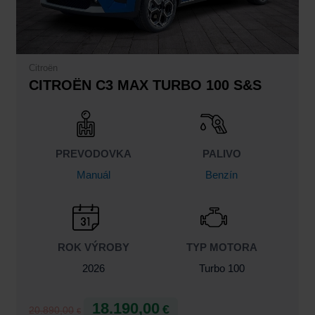
Citroën
CITROËN C3 MAX TURBO 100 S&S
PREVODOVKA
PALIVO
Manuál
Benzín
ROK VÝROBY
TYP MOTORA
2026
Turbo 100
18.190,00
€
20.890,00
€