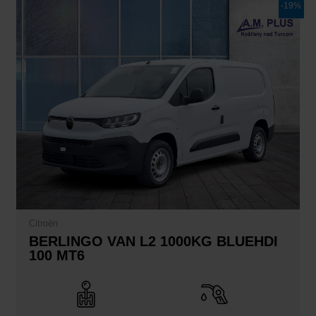
Pôvodná
Aktuálna
-19%
cena
cena
bola:
je:
26.889,00€.
21.881,00€.
Citroën
BERLINGO VAN L2 1000KG BLUEHDI
100 MT6