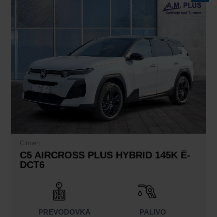
bola:
je:
34.440,00€.
29.940,00€.
Citroën
C5 AIRCROSS PLUS HYBRID 145K Ë-
DCT6
PREVODOVKA
PALIVO