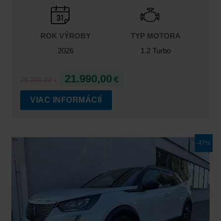
ROK VÝROBY
TYP MOTORA
2026
1.2 Turbo
21.990,00
€
28.290,00
€
VIAC INFORMÁCIÍ
Pôvodná
Aktuálna
-47%
cena
cena
bola:
je:
43.439,00€.
22.900,00€.