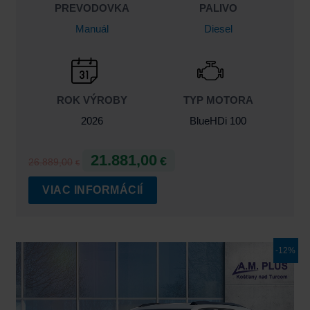
PREVODOVKA
PALIVO
Manuál
Diesel
ROK VÝROBY
TYP MOTORA
2026
BlueHDi 100
21.881,00
€
26.889,00
€
VIAC INFORMÁCIÍ
Pôvodná
Aktuálna
-12%
cena
cena
bola:
je:
24.415,00€.
21.415,00€.