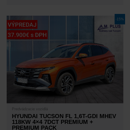
Pôvodná
Aktuálna
-15%
cena
cena
bola:
je:
44.750,00€.
37.900,00€.
Predvádzacie vozidlá
HYUNDAI TUCSON FL 1,6T-GDI MHEV
118KW 4×4 7DCT PREMIUM +
PREMIUM PACK