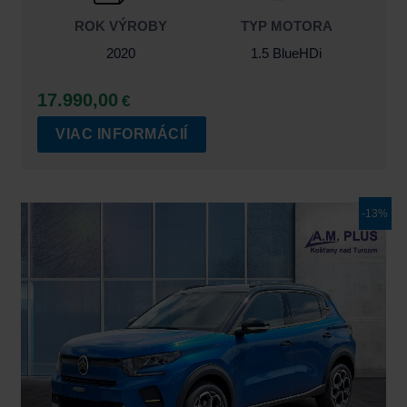
ROK VÝROBY
TYP MOTORA
2020
1.5 BlueHDi
17.990,00
€
VIAC INFORMÁCIÍ
Pôvodná
Aktuálna
-13%
cena
cena
bola:
je:
20.890,00€.
18.190,00€.