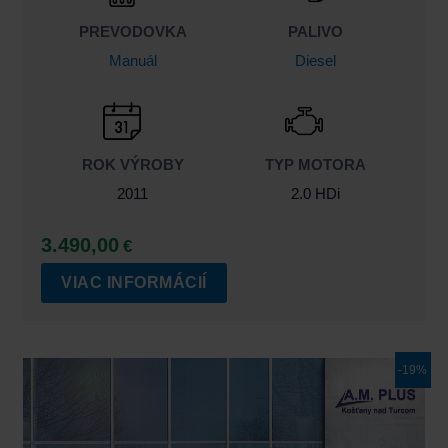
PREVODOVKA
PALIVO
Manuál
Diesel
ROK VÝROBY
TYP MOTORA
2011
2.0 HDi
3.490,00
€
VIAC INFORMÁCIÍ
Pôvodná
Aktuálna
-19%
cena
cena
bola:
je:
43.440,00€.
34.990,00€.