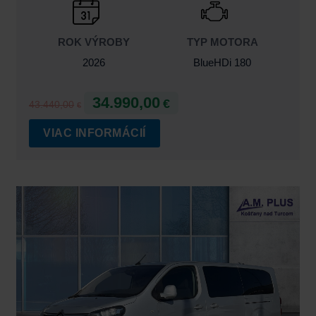
ROK VÝROBY
TYP MOTORA
2026
BlueHDi 180
34.990,00
€
43.440,00
€
VIAC INFORMÁCIÍ