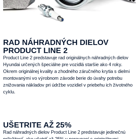
RAD NÁHRADNÝCH DIELOV
PRODUCT LINE 2
Product Line 2 predstavuje rad originálnych náhradných dielov
Hyundai určených špeciálne pre vozidlá staršie ako 4 roky.
Okrem originálnej kvality a zhodného záručného krytia s dielmi
montovanými vo výrobnom závode berie do úvahy potrebu
znižovania nákladov pri údržbe vozidiel v priebehu ich životného
cyklu.
UŠETRITE AŽ 25%
Rad náhradných dielov Product Line 2 predstavuje jedinečnú
príležitosť, ako ušetriť až 25% v porovnaní s originálnymi