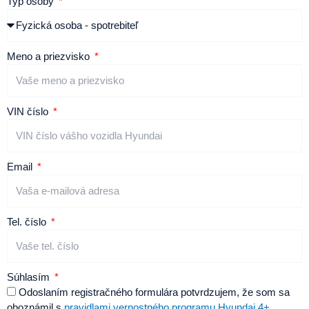
Typ osoby
Meno a priezvisko
VIN číslo
Email
Tel. číslo
Súhlasím
Odoslaním registračného formulára potvrdzujem, že som sa
oboznámil s
pravidlami vernostného programu Hyundai 4+
.