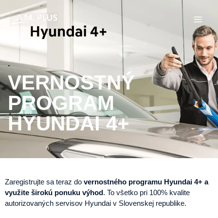
Preskočiť
na
obsah
.
VERNOSTNÝ
PROGRAM
HYUNDAI 4+
Zaregistrujte sa teraz do
vernostného programu Hyundai 4+ a
využite širokú ponuku výhod
. To všetko pri 100% kvalite
autorizovaných servisov Hyundai v Slovenskej republike.