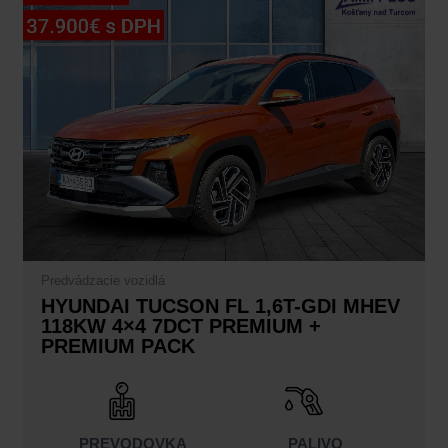
bola:
je:
44.750,00€.
37.900,00€.
Predvádzacie vozidlá
HYUNDAI TUCSON FL 1,6T-GDI MHEV
118KW 4×4 7DCT PREMIUM +
PREMIUM PACK
PREVODOVKA
PALIVO