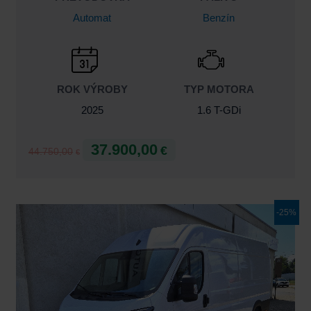
Automat
Benzín
ROK VÝROBY
TYP MOTORA
2025
1.6 T-GDi
37.900,00
€
44.750,00
€
Pôvodná
Aktuálna
-25%
cena
cena
bola:
je:
43.038,00€.
32.490,00€.