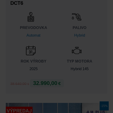
DCT6
PREVODOVKA
PALIVO
Automat
Hybrid
ROK VÝROBY
TYP MOTORA
2025
Hybrid 145
32.990,00
€
38.640,00
€
Pôvodná
Aktuálna
-15%
cena
cena