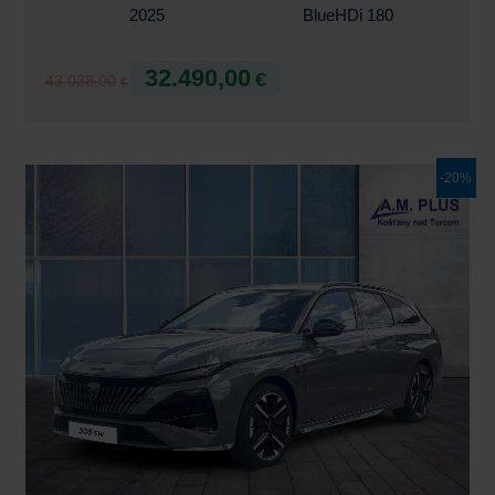
2025
BlueHDi 180
32.490,00
€
43.038,00
€
Pôvodná
Aktuálna
-20%
cena
cena
bola:
je:
37.510,00€.
29.990,00€.