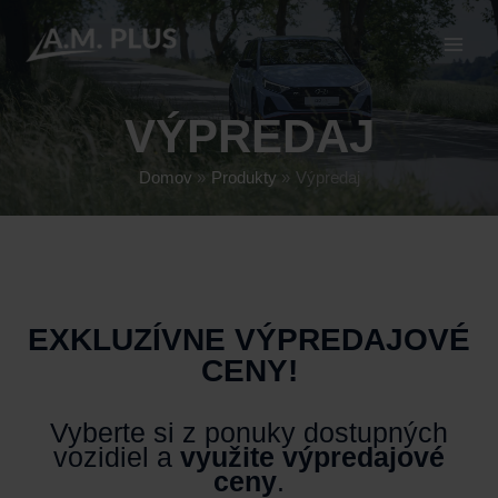
Preskočiť
modal-check
modal-check
na
obsah
VÝPREDAJ
Domov
Produkty
Výpredaj
EXKLUZÍVNE VÝPREDAJOVÉ
CENY!
Vyberte si z ponuky dostupných
vozidiel a
využite výpredajové
ceny
.