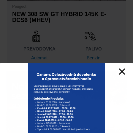
Peugeot
NEW 308 SW GT HYBRID 145K E-
DCS6 (MHEV)
PREVODOVKA
PALIVO
Automat
Benzín
ROK VÝROBY
TYP MOTORA
2026
1.2 Hybrid
29.990,00
€
37.510,00
€