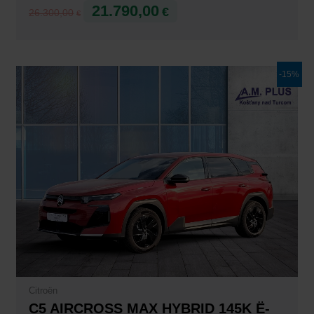
21.790,00
€
26.300,00
€
Pôvodná
Aktuálna
-15%
cena
cena
bola:
je:
38.640,00€.
32.990,00€.
Citroën
C5 AIRCROSS MAX HYBRID 145K Ë-