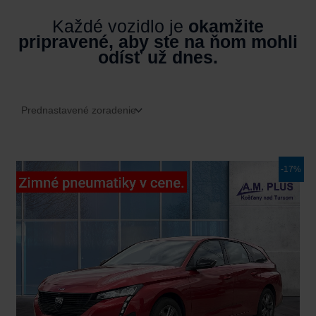
Každé vozidlo je
okamžite
pripravené, aby ste na ňom mohli
odísť už dnes.
Pôvodná
Aktuálna
-17%
cena
cena
bola:
je:
26.300,00€.
21.790,00€.